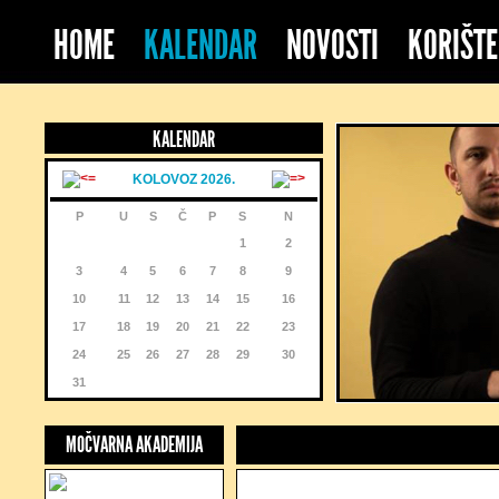
HOME
KALENDAR
NOVOSTI
KORIŠTE
KALENDAR
KOLOVOZ 2026.
P
U
S
Č
P
S
N
1
2
3
4
5
6
7
8
9
10
11
12
13
14
15
16
17
18
19
20
21
22
23
24
25
26
27
28
29
30
31
MOČVARNA AKADEMIJA