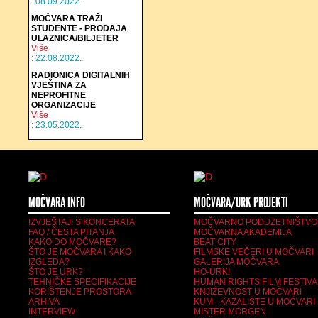
: 08.09.2022.
MOČVARA TRAŽI
STUDENTE - PRODAJA
ULAZNICA/BILJETER
Više
: 22.08.2022.
RADIONICA DIGITALNIH
VJEŠTINA ZA
NEPROFITNE
ORGANIZACIJE
Više
: 23.05.2022.
MOČVARA INFO
MOČVARA/URK PROJEKTI
IZVJEŠTAJI S KONCERATA
MOČVARNO PODUZETNIŠTVO
FAQ / ČESTA PITANJA
MOČVARNA AKADEMIJA
KAKO DO MOČVARE?
BEAT CITY
ŠTO JE MOČVARA I KAKO
FILMSKE VEČERI U MOČVARI
IZGLEDA?
GALERIJA MOČVARA
ŠTO JE URK?
HO-URK!
TEHNIČKE SPECIFIKACIJE
HUMAN RIGHTS FILM FESTIVA
KORIŠTENJE PROSTORA
KNJIŽEVNOST U MOČVARI
ARHIVA
KUM - KAZALIŠTE U MOČVARI
INTERVIEW
MISTER MORGEN