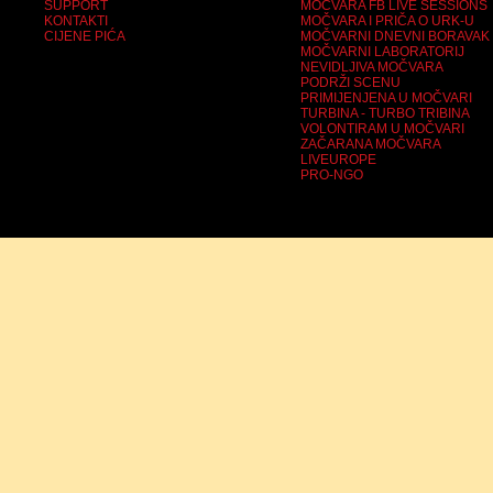
SUPPORT
MOČVARA FB LIVE SESSIONS
KONTAKTI
MOČVARA I PRIČA O URK-U
CIJENE PIĆA
MOČVARNI DNEVNI BORAVAK
MOČVARNI LABORATORIJ
NEVIDLJIVA MOČVARA
PODRŽI SCENU
PRIMIJENJENA U MOČVARI
TURBINA - TURBO TRIBINA
VOLONTIRAM U MOČVARI
ZAČARANA MOČVARA
LIVEUROPE
PRO-NGO