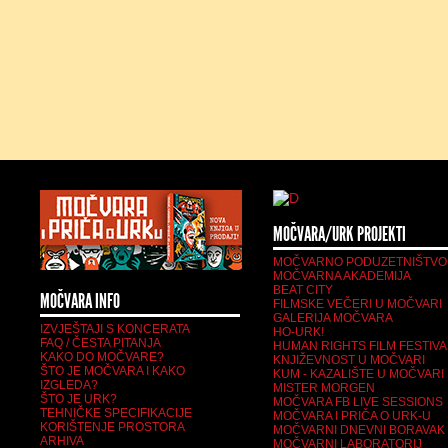
MOČVARA/URK PROJEKTI
MOČVARNO PODUZETNIŠTVO
MOČVARNA AKADEMIJA
BEAT CITY
MOČVARA INFO
FILMSKE VEČERI U MOČVARI
GALERIJA MOČVARA
IZVJEŠTAJI S KONCERATA
HO-URK!
FAQ / ČESTA PITANJA
HUMAN RIGHTS FILM FESTIVA
KAKO DO MOČVARE?
KNJIŽEVNOST U MOČVARI
ŠTO JE MOČVARA I KAKO
KUM - KAZALIŠTE U MOČVARI
IZGLEDA?
MISTER MORGEN
ŠTO JE URK?
MOČVARA FB LIVE SESSIONS
TEHNIČKE SPECIFIKACIJE
MOČVARA I PRIČA O URK-U
KORIŠTENJE PROSTORA
MOČVARNI DNEVNI BORAVAK
ARHIVA
MOČVARNI LABORATORIJ