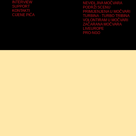
INTERVIEW
NEVIDLJIVA MOČVARA
SUPPORT
PODRŽI SCENU
KONTAKTI
PRIMIJENJENA U MOČVARI
CIJENE PIĆA
TURBINA - TURBO TRIBINA
VOLONTIRAM U MOČVARI
ZAČARANA MOČVARA
LIVEUROPE
PRO-NGO