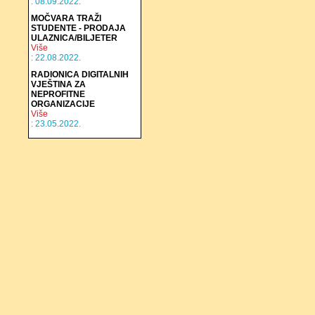
: 08.09.2022.
MOČVARA TRAŽI
STUDENTE - PRODAJA
ULAZNICA/BILJETER
Više
: 22.08.2022.
RADIONICA DIGITALNIH
VJEŠTINA ZA
NEPROFITNE
ORGANIZACIJE
Više
: 23.05.2022.