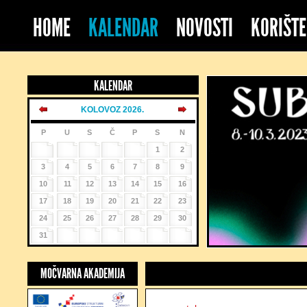
HOME
KALENDAR
NOVOSTI
KORIŠTE
KALENDAR
KOLOVOZ 2026.
P
U
S
Č
P
S
N
1
2
3
4
5
6
7
8
9
10
11
12
13
14
15
16
17
18
19
20
21
22
23
24
25
26
27
28
29
30
31
MOČVARNA AKADEMIJA