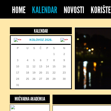
HOME
KALENDAR
NOVOSTI
KORIŠTE
KALENDAR
KOLOVOZ 2026.
P
U
S
Č
P
S
N
1
2
3
4
5
6
7
8
9
10
11
12
13
14
15
16
17
18
19
20
21
22
23
24
25
26
27
28
29
30
31
MOČVARNA AKADEMIJA