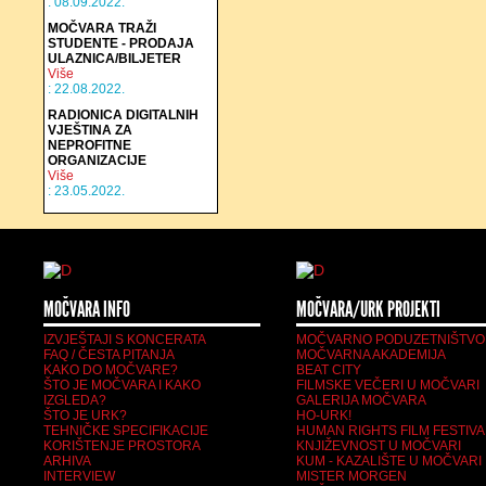
: 08.09.2022.
MOČVARA TRAŽI
STUDENTE - PRODAJA
ULAZNICA/BILJETER
Više
: 22.08.2022.
RADIONICA DIGITALNIH
VJEŠTINA ZA
NEPROFITNE
ORGANIZACIJE
Više
: 23.05.2022.
MOČVARA INFO
MOČVARA/URK PROJEKTI
IZVJEŠTAJI S KONCERATA
MOČVARNO PODUZETNIŠTVO
FAQ / ČESTA PITANJA
MOČVARNA AKADEMIJA
KAKO DO MOČVARE?
BEAT CITY
ŠTO JE MOČVARA I KAKO
FILMSKE VEČERI U MOČVARI
IZGLEDA?
GALERIJA MOČVARA
ŠTO JE URK?
HO-URK!
TEHNIČKE SPECIFIKACIJE
HUMAN RIGHTS FILM FESTIVA
KORIŠTENJE PROSTORA
KNJIŽEVNOST U MOČVARI
ARHIVA
KUM - KAZALIŠTE U MOČVARI
INTERVIEW
MISTER MORGEN