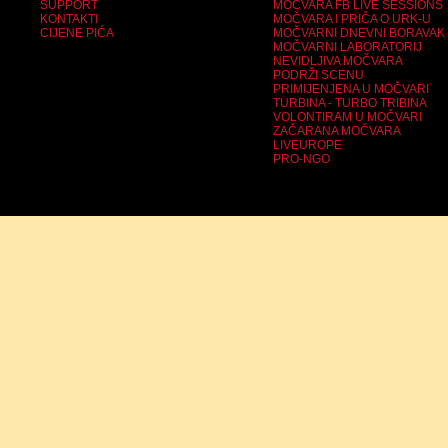
SUPPORT
MOČVARA FB LIVE SESSIONS
KONTAKTI
MOČVARA I PRIČA O URK-U
CIJENE PIĆA
MOČVARNI DNEVNI BORAVAK
MOČVARNI LABORATORIJ
NEVIDLJIVA MOČVARA
PODRŽI SCENU
PRIMIJENJENA U MOČVARI
TURBINA - TURBO TRIBINA
VOLONTIRAM U MOČVARI
ZAČARANA MOČVARA
LIVEUROPE
PRO-NGO