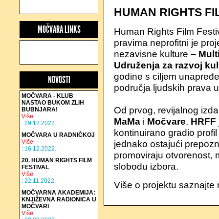
HUMAN RIGHTS FI
MOČVARA LINKS
Human Rights Film Festiva
pravima neprofitni je proj
nezavisne kulture –
Mult
Udruženja za razvoj kul
godine s ciljem unapređen
NOVOSTI
područja ljudskih prava u
MOČVARA - KLUB
NASTAO BUKOM ZLIH
Od prvog, revijalnog izd
BUBNJARA!
Više
MaMa
i
Močvare
,
HRFF
: 29.12.2022.
kontinuirano gradio profil 
MOČVARA U RADNIČKOJ
Više
jednako ostajući prepozn
: 16.12.2022.
promoviraju otvorenost, mu
20. HUMAN RIGHTS FILM
slobodu izbora.
FESTIVAL
Više
: 22.11.2022.
Više o projektu saznajte
MOČVARNA AKADEMIJA:
KNJIŽEVNA RADIONICA U
MOČVARI
Više