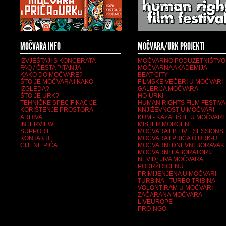
MOČVARA INFO
MOČVARA/URK PROJEKTI
IZVJEŠTAJI S KONCERATA
MOČVARNO PODUZETNIŠTVO
FAQ / ČESTA PITANJA
MOČVARNA AKADEMIJA
KAKO DO MOČVARE?
BEAT CITY
ŠTO JE MOČVARA I KAKO
FILMSKE VEČERI U MOČVARI
IZGLEDA?
GALERIJA MOČVARA
ŠTO JE URK?
HO-URK!
TEHNIČKE SPECIFIKACIJE
HUMAN RIGHTS FILM FESTIVA
KORIŠTENJE PROSTORA
KNJIŽEVNOST U MOČVARI
ARHIVA
KUM - KAZALIŠTE U MOČVARI
INTERVIEW
MISTER MORGEN
SUPPORT
MOČVARA FB LIVE SESSIONS
KONTAKTI
MOČVARA I PRIČA O URK-U
CIJENE PIĆA
MOČVARNI DNEVNI BORAVAK
MOČVARNI LABORATORIJ
NEVIDLJIVA MOČVARA
PODRŽI SCENU
PRIMIJENJENA U MOČVARI
TURBINA - TURBO TRIBINA
VOLONTIRAM U MOČVARI
ZAČARANA MOČVARA
LIVEUROPE
PRO-NGO