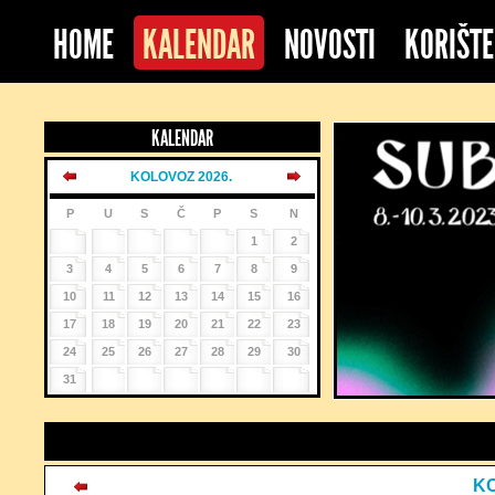
HOME
KALENDAR
NOVOSTI
KORIŠTE
KALENDAR
KOLOVOZ 2026.
P
U
S
Č
P
S
N
1
2
3
4
5
6
7
8
9
10
11
12
13
14
15
16
17
18
19
20
21
22
23
24
25
26
27
28
29
30
31
KO