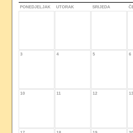
PONEDJELJAK
UTORAK
SRIJEDA
Č
3
4
5
6
10
11
12
1
17
18
19
2