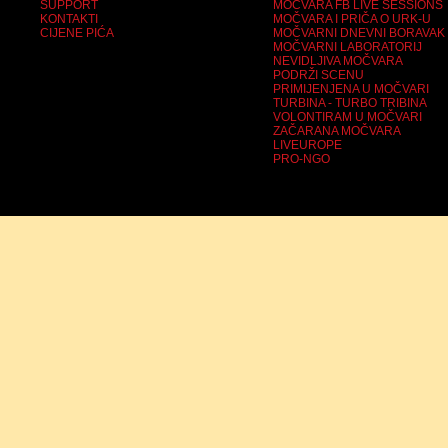
SUPPORT
MOČVARA FB LIVE SESSIONS
KONTAKTI
MOČVARA I PRIČA O URK-U
CIJENE PIĆA
MOČVARNI DNEVNI BORAVAK
MOČVARNI LABORATORIJ
NEVIDLJIVA MOČVARA
PODRŽI SCENU
PRIMIJENJENA U MOČVARI
TURBINA - TURBO TRIBINA
VOLONTIRAM U MOČVARI
ZAČARANA MOČVARA
LIVEUROPE
PRO-NGO