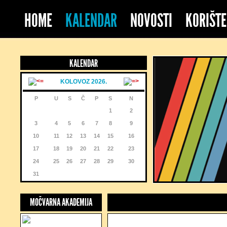
HOME
KALENDAR
NOVOSTI
KORIŠTE
KALENDAR
KOLOVOZ 2026.
P
U
S
Č
P
S
N
1
2
3
4
5
6
7
8
9
10
11
12
13
14
15
16
17
18
19
20
21
22
23
24
25
26
27
28
29
30
31
MOČVARNA AKADEMIJA