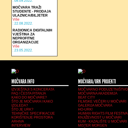
: 08.09.2022.
MOČVARA TRAŽI
STUDENTE - PRODAJA
ULAZNICA/BILJETER
Više
: 22.08.2022.
RADIONICA DIGITALNIH
VJEŠTINA ZA
NEPROFITNE
ORGANIZACIJE
Više
: 23.05.2022.
MOČVARA INFO
MOČVARA/URK PROJEKTI
IZVJEŠTAJI S KONCERATA
MOČVARNO PODUZETNIŠTVO
FAQ / ČESTA PITANJA
MOČVARNA AKADEMIJA
KAKO DO MOČVARE?
BEAT CITY
ŠTO JE MOČVARA I KAKO
FILMSKE VEČERI U MOČVARI
IZGLEDA?
GALERIJA MOČVARA
ŠTO JE URK?
HO-URK!
TEHNIČKE SPECIFIKACIJE
HUMAN RIGHTS FILM FESTIVA
KORIŠTENJE PROSTORA
KNJIŽEVNOST U MOČVARI
ARHIVA
KUM - KAZALIŠTE U MOČVARI
INTERVIEW
MISTER MORGEN