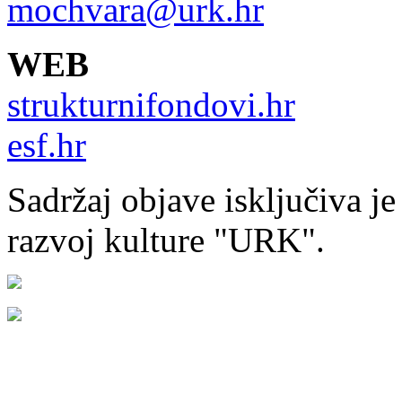
mochvara@urk.hr
WEB
strukturnifondovi.hr
esf.hr
Sadržaj objave isključiva j
razvoj kulture "URK".
Močvarna akademija